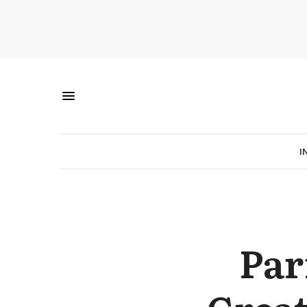
I
Par