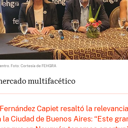
entro. Foto: Cortesía de FEHGRA
ercado multifacético
Fernández Capiet resaltó la relevancia
 la Ciudad de Buenos Aires: “Este gr