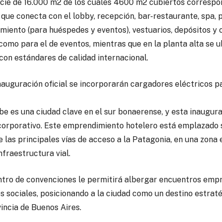
cie de 16.000 m2 de los cuales 4600 m2 cubiertos correspond
ue conecta con el lobby, recepción, bar-restaurante, spa, p
miento (para huéspedes y eventos), vestuarios, depósitos y 
como para el de eventos, mientras que en la planta alta se u
con estándares de calidad internacional.
nauguración oficial se incorporarán cargadores eléctricos p
be es una ciudad clave en el sur bonaerense, y esta inaugura
 corporativo. Este emprendimiento hotelero está emplazado
 las principales vías de acceso a la Patagonia, en una zona
fraestructura vial.
entro de convenciones le permitirá albergar encuentros empr
s sociales, posicionando a la ciudad como un destino estra
vincia de Buenos Aires.