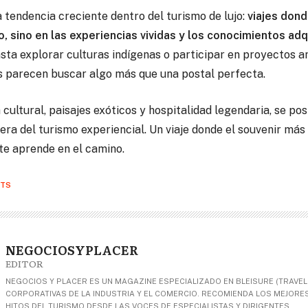
 tendencia creciente dentro del turismo de lujo:
viajes dond
, sino en las experiencias vividas y los conocimientos adq
asta explorar culturas indígenas o participar en proyectos a
s parecen buscar algo más que una postal perfecta.
a cultural, paisajes exóticos y hospitalidad legendaria, se po
era del turismo experiencial. Un viaje donde el souvenir más 
te aprende en el camino.
TS
NEGOCIOSYPLACER
EDITOR
NEGOCIOS Y PLACER ES UN MAGAZINE ESPECIALIZADO EN BLEISURE (TRAVEL+
CORPORATIVAS DE LA INDUSTRIA Y EL COMERCIO. RECOMIENDA LOS MEJORES 
HITOS DEL TURISMO DESDE LAS VOCES DE ESPECIALISTAS Y DIRIGENTES.