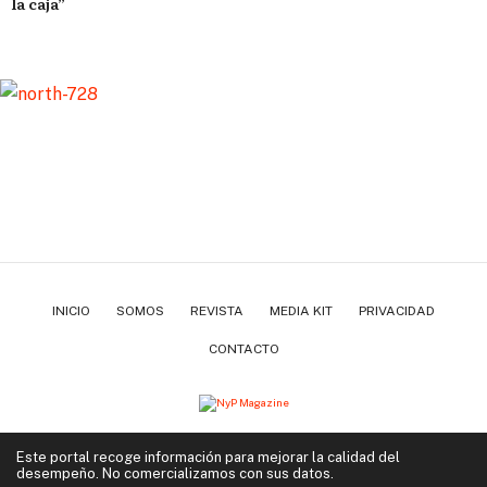
la caja”
INICIO
SOMOS
REVISTA
MEDIA KIT
PRIVACIDAD
CONTACTO
Copyright ©2022-2026 | Negocios y Placer Magazine. Todos los derechos reservados.
Este portal recoge información para mejorar la calidad del
desempeño. No comercializamos con sus datos.