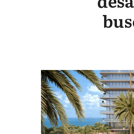
desa
bus