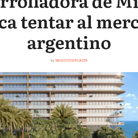
rrolladora de M
ca tentar al mer
argentino
NEGOCIOSYPLACER
by