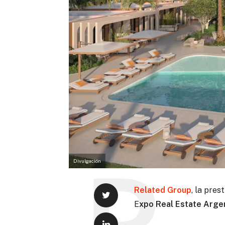
Divulgación
Related Group
, la pres
E
xpo Real Estate Arge