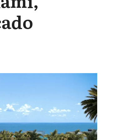
iami,
cado