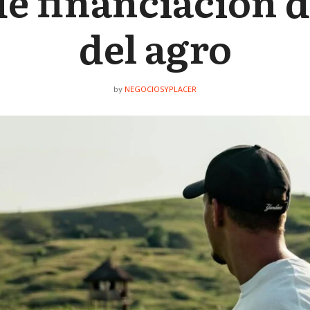
e financiación d
del agro
NEGOCIOSYPLACER
by