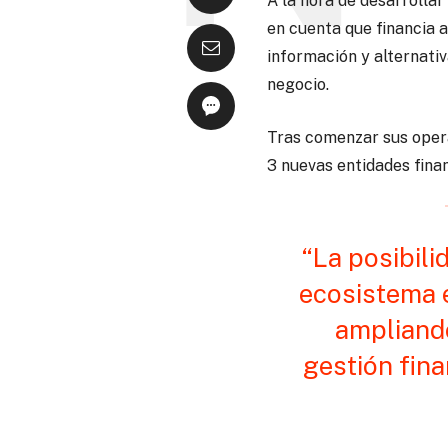
A la hora de desarrolla
en cuenta que financia 
información y alternati
negocio.
Tras comenzar sus operac
3 nuevas entidades fina
“La posibil
ecosistema e
ampliand
gestión fin