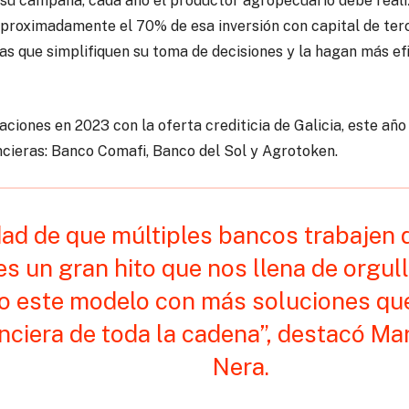
r su campaña, cada año el productor agropecuario debe reali
aproximadamente el 70% de esa inversión con capital de terc
vas que simplifiquen su toma de decisiones y la hagan más ef
iones en 2023 con la oferta crediticia de Galicia, este año 
ncieras: Banco Comafi, Banco del Sol y Agrotoken.
idad de que múltiples bancos trabajen
s un gran hito que nos llena de orgul
o este modelo con más soluciones qu
anciera de toda la cadena”, destacó M
Nera.