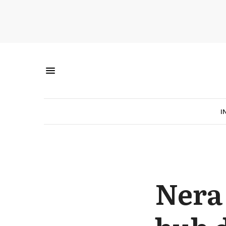
I
Nera