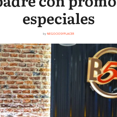
padre con promo
especiales
NEGOCIOSYPLACER
by