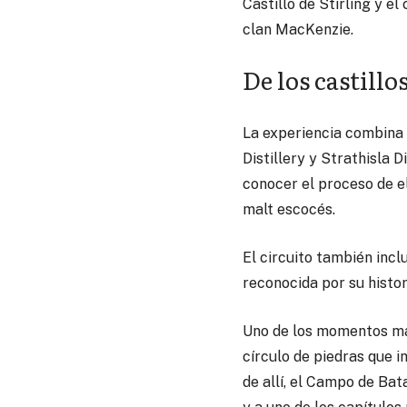
Castillo de Stirling y e
clan MacKenzie.
De los castillo
La experiencia combina h
Distillery y Strathisla 
conocer el proceso de e
malt escocés.
El circuito también inc
reconocida por su histor
Uno de los momentos más 
círculo de piedras que i
de allí, el Campo de Ba