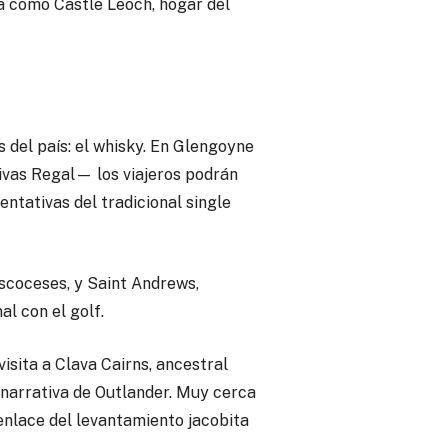
ga como Castle Leoch, hogar del
 del país: el whisky. En Glengoyne
hivas Regal— los viajeros podrán
ntativas del tradicional single
escoceses, y Saint Andrews,
al con el golf.
isita a Clava Cairns, ancestral
a narrativa de Outlander. Muy cerca
enlace del levantamiento jacobita