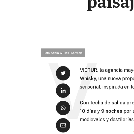
paisa
Foto: Adam Wilson | Cortesía
VIETUR,
la agencia mayo
Whisky,
una nueva propue
sensorial, inspirada en 
Con fecha de salida pr
10 días y 9 noches
por a
medievales y destilería