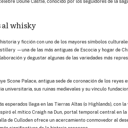
l célebre Doune Castle, conocido por los seguidores de la sa
s al whisky
istoria y ficción con uno de los mayores símbolos culturales
Distillery —una de las más antiguas de Escocia y hogar de C
laboración y degustar algunas de las variedades más represe
luye Scone Palace, antigua sede de coronación de los reyes 
ia universitaria, sus ruinas medievales y su vínculo fundacion
esperados llega en las Tierras Altas (o Highlands), con la v
nspiró el mítico Craigh na Dun, portal temporal central en l
talla de Culloden ofrece un acercamiento conmovedor al des