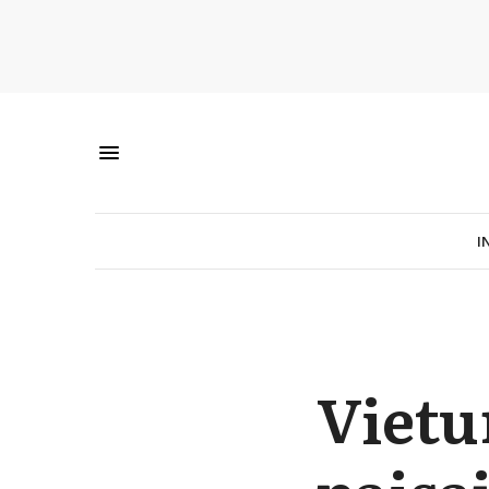
I
Vietur