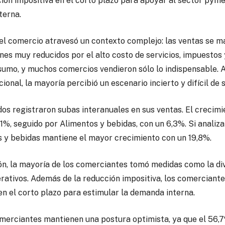
ón impositiva en el corto plazo para apoyar al sector pyme
terna.
 el comercio atravesó un contexto complejo: las ventas se 
es muy reducidos por el alto costo de servicios, impuestos y
onsumo, y muchos comercios vendieron sólo lo indispensable.
ional, la mayoría percibió un escenario incierto y difícil de 
dos registraron subas interanuales en sus ventas. El crecim
,1%, seguido por Alimentos y bebidas, con un 6,3%. Si anali
 y bebidas mantiene el mayor crecimiento con un 19,8%.
ión, la mayoría de los comerciantes tomó medidas como la div
rativos. Además de la reducción impositiva, los comerciante
n el corto plazo para estimular la demanda interna.
comerciantes mantienen una postura optimista, ya que el 56,