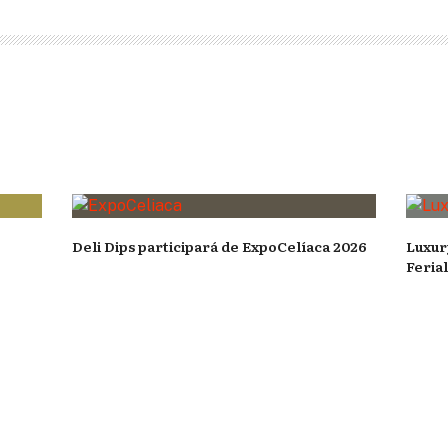
Deli Dips participará de ExpoCelíaca 2026
Luxur
Feria