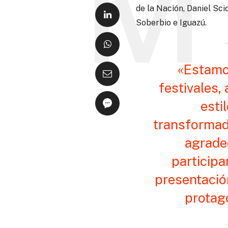
de la Nación, Daniel Sc
Soberbio e Iguazú.
«Estamo
festivales,
esti
transformad
agrade
participa
presentació
protago