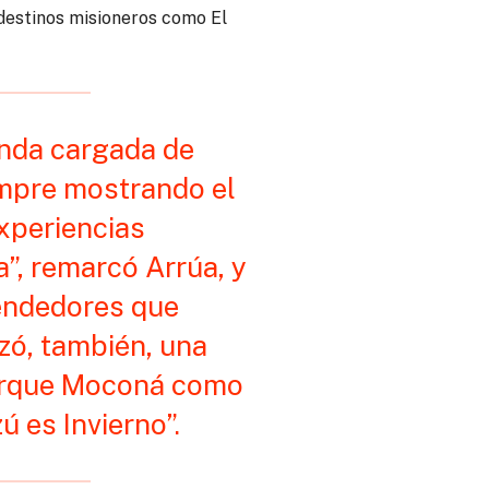
 destinos misioneros como El
enda cargada de
iempre mostrando el
experiencias
”, remarcó Arrúa, y
endedores que
izó, también, una
Parque Moconá como
 es Invierno”.