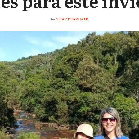
es para este inv
NEGOCIOSYPLACER
by