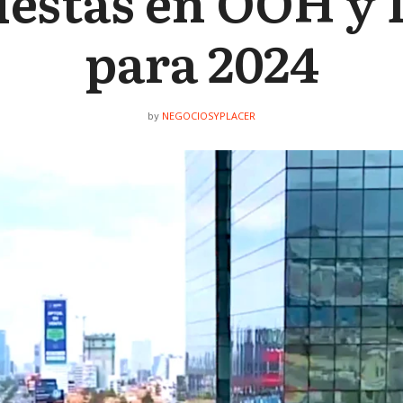
uestas en OOH y
para 2024
NEGOCIOSYPLACER
by