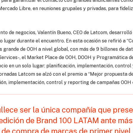
para garantizar el contacto con grandes anunciantes como C
ercado Libre, en reuniones grupales y privadas, para fideliz
ento de negocios, Valentín Bueno, CEO de Latcom, desarrolló
o lugar durante el encuentro. En esta ocasión se refirió a 
s grande de OOH a nivel global, con más de 9 billones de dat
rvices-, el Market Place de OOH, DOOH y Programática de
cio en un solo lugar: planificación, implementación, control 
jornadas Latcom se alzó con el premio a “Mejor propuesta de 
ción, implementación, control y reporting de campañas OOH 
llece ser la única compañía que prese
 edición de Brand 100 LATAM ante más
 de compra de marcas de primer nivel