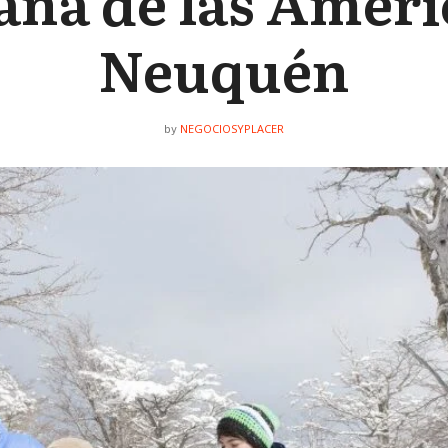
ña de las Améri
Neuquén
NEGOCIOSYPLACER
by