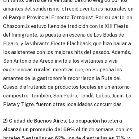
En tanto, Sierra de la Ventana, destino elegido por los
amantes del senderismo, ofreció aventuras naturales en
el Parque Provincial Ernesto Tornquist. Por su parte, en
Chascomús estuvo lleno de tradición con la XIII Fiesta
del Inmigrante, la puesta en escena de Las Bodas de
Fígaro, y la vibrante Fiesta Flashback, que hizo bailar a
los asistentes con los mejores hits del pasado. Además,
San Antonio de Areco invitó a los visitantes a vivir
experiencias rurales, mientras que, en Suipacha los
amantes de la gastronomía recorrieron la Ruta del
Queso, disfrutando de productos locales en un entorno
campestre. También, San Pedro, Tandil, Lobos, Junín, La
Plata y Tigre, fueron otras localidades concurridas.
2) Ciudad de Buenos Aires.
La
ocupación hotelera
alcanzó un promedio del 69%
el fin de semana, con los
hoteles 5 estrellas en 62%, los de 4 estrellas en 71%, y