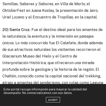
Semillas, Saberes y Sabores, en Villa de Merlo; el
OktoberFest en Juana Koslay, la presentación de Jairo,
Uriel Lozano y el Encuentro de Tropillas, en la capital.
20) Santa Cruz.
Fue el destino ideal para los amantes de
la naturaleza, la aventura y la inmersión en paisajes
únicos. Lo más concurrido fue El Calafate, donde además
de sus atractivos naturales los visitantes recorrieron el
Glaciarium Museo del Hielo y el Centro de
Interpretación Histórica, que ofrecieron una mirada
profunda sobre la geología y la historia de la región. El
Chaltén, conocido como la capital nacional del trekking,
atrajo a amantes del senderismo, con rutas como Laguna
de los Tres y Laguna Capri. Los turistas también
Este portal recoge información para mejorar la calidad del
desempeño. No comercializamos con sus datos.
exploraron paisajes naturales como el Lago del Desierto
ACCEPT
y la impresionante vista del Monte Fitz Roy. También