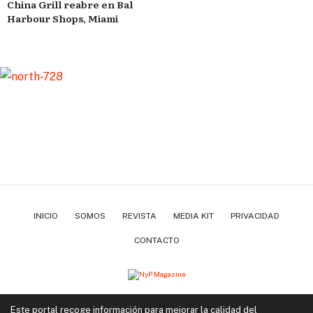
China Grill reabre en Bal
Harbour Shops, Miami
INICIO
SOMOS
REVISTA
MEDIA KIT
PRIVACIDAD
CONTACTO
Copyright ©2022-2026 | Negocios y Placer Magazine. Todos los derechos reservados.
Este portal recoge información para mejorar la calidad del