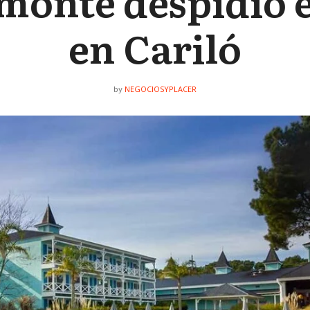
monte despidió e
en Cariló
NEGOCIOSYPLACER
by