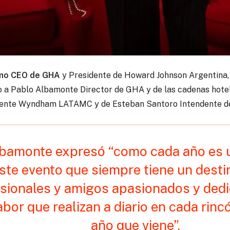
mo CEO de GHA
y Presidente de Howard Johnson Argentina, 
to a Pablo Albamonte Director de GHA y de las cadenas hot
dente Wyndham LATAMC y de Esteban Santoro Intendente d
bamonte expresó “como cada año es u
ste evento que siempre tiene un desti
sionales y amigos apasionados y dedic
abor que realizan a diario en cada rinc
año que viene”.