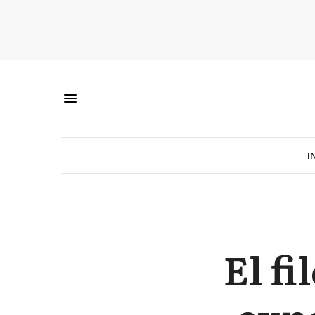
I
El f