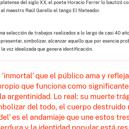
oplatense del siglo XX, el poeta Horacio Ferrer lo bautizó co
al maestro Raúl Garello el tango El fileteador.
a selección de trabajos realizados a lo largo de casi 40 año
presentar, simbolizar, alcanzar aquello que por esencia pro
 la voz idealizada que genera identificación.
‘inmortal’ que el público ama y refleja
ropio que funciona como significante d
la argentinidad. Lo real: su muerte tr
bolizar del todo, el cuerpo destruido
del’ es el andamiaje que une estos tres
 perdura y la identidad popular está r