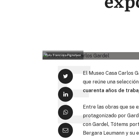
exp
Foto: Francisco Pignataro
El Museo Casa Carlos Ga
que reúne una selecció
cuarenta años de trabaj
Entre las obras que se 
protagonizado por Gardel
con Gardel, Tótems port
Bergara Leumann y su em