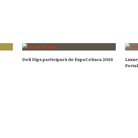
Deli Dips participará de ExpoCelíaca 2026
Luxur
Feria