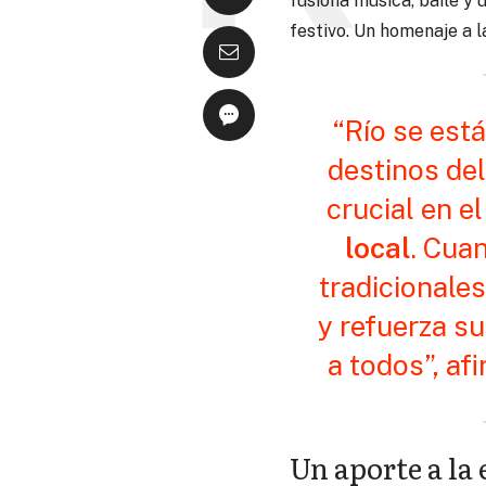
fusiona música, baile y 
festivo. Un homenaje a la
“Río se est
destinos del
crucial en e
local
. Cua
tradicionale
y refuerza s
a todos”, af
Un aporte a la