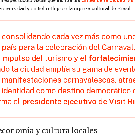
un espectáculo visual que
inunda las
calles de la Ciudad Mar
 diversidad y un fiel reflejo de la riqueza cultural de Brasil.
á consolidando cada vez más como uno
 país para la celebración del Carnaval
l impulso del turismo y el
fortalecimie
ndo la ciudad amplía su gama de event
s manifestaciones carnavalescas, atra
u identidad como destino democrático 
irma el
presidente ejecutivo de Visit 
 economía y cultura locales