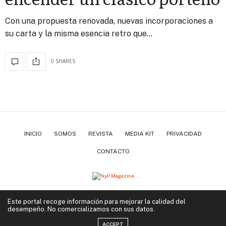
Con una propuesta renovada, nuevas incorporaciones a
su carta y la misma esencia retro que…
0 SHARES
INICIO
SOMOS
REVISTA
MEDIA KIT
PRIVACIDAD
CONTACTO
Copyright ©2022-2026 | Negocios y Placer Magazine. Todos los derechos reservados.
Este portal recoge información para mejorar la calidad del
desempeño. No comercializamos con sus datos.
ACCEPT